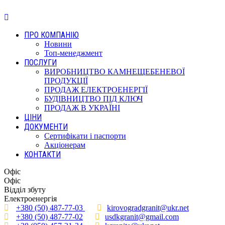
ПРО КОМПАНІЮ
Новини
Топ-менеджмент
ПОСЛУГИ
ВИРОБНИЦТВО КАМНЕЩЕБЕНЕВОЇ
ПРОДУКЦІЇ
ПРОДАЖ ЕЛЕКТРОЕНЕРГІЇ
БУДІВНИЦТВО ПІД КЛЮЧ
ПРОДАЖ В УКРАЇНІ
ЦІНИ
ДОКУМЕНТИ
Сертифікати і паспорти
Акціонерам
КОНТАКТИ
Офіс
Офіс
Відділ збуту
Електроенергія
+380 (50) 487-77-03
kirovogradgranit@ukr.net
+380 (50) 487-77-02
usdkgranit@gmail.com