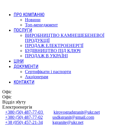
ПРО КОМПАНІЮ
Новини
Топ-менеджмент
ПОСЛУГИ
ВИРОБНИЦТВО КАМНЕЩЕБЕНЕВОЇ
ПРОДУКЦІЇ
ПРОДАЖ ЕЛЕКТРОЕНЕРГІЇ
БУДІВНИЦТВО ПІД КЛЮЧ
ПРОДАЖ В УКРАЇНІ
ЦІНИ
ДОКУМЕНТИ
Сертифікати і паспорти
Акціонерам
КОНТАКТИ
Офіс
Офіс
Відділ збуту
Електроенергія
+380 (50) 487-77-03
kirovogradgranit@ukr.net
+380 (50) 487-77-02
usdkgranit@gmail.com
+38 (050) 457-21-34
kgranite@ukr.net